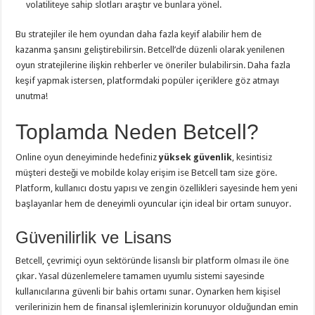
volatiliteye sahip slotları araştır ve bunlara yönel.
Bu stratejiler ile hem oyundan daha fazla keyif alabilir hem de
kazanma şansını geliştirebilirsin. Betcell’de düzenli olarak yenilenen
oyun stratejilerine ilişkin rehberler ve öneriler bulabilirsin. Daha fazla
keşif yapmak istersen, platformdaki popüler içeriklere göz atmayı
unutma!
Toplamda Neden Betcell?
Online oyun deneyiminde hedefiniz
yüksek güvenlik
, kesintisiz
müşteri desteği ve mobilde kolay erişim ise Betcell tam size göre.
Platform, kullanıcı dostu yapısı ve zengin özellikleri sayesinde hem yeni
başlayanlar hem de deneyimli oyuncular için ideal bir ortam sunuyor.
Güvenilirlik ve Lisans
Betcell, çevrimiçi oyun sektöründe lisanslı bir platform olması ile öne
çıkar. Yasal düzenlemelere tamamen uyumlu sistemi sayesinde
kullanıcılarına güvenli bir bahis ortamı sunar. Oynarken hem kişisel
verilerinizin hem de finansal işlemlerinizin korunuyor olduğundan emin