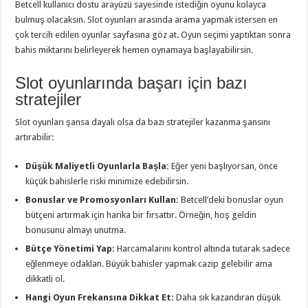
Betcell kullanıcı dostu arayüzü sayesinde istediğin oyunu kolayca
bulmuş olacaksın. Slot oyunları arasında arama yapmak istersen en
çok tercih edilen oyunlar sayfasına göz at. Oyun seçimi yaptıktan sonra
bahis miktarını belirleyerek hemen oynamaya başlayabilirsin.
Slot oyunlarında başarı için bazı
stratejiler
Slot oyunları şansa dayalı olsa da bazı stratejiler kazanma şansını
artırabilir:
Düşük Maliyetli Oyunlarla Başla:
Eğer yeni başlıyorsan, önce
küçük bahislerle riski minimize edebilirsin.
Bonuslar ve Promosyonları Kullan:
Betcell’deki bonuslar oyun
bütçeni artırmak için harika bir fırsattır. Örneğin, hoş geldin
bonusunu almayı unutma.
Bütçe Yönetimi Yap:
Harcamalarını kontrol altında tutarak sadece
eğlenmeye odaklan. Büyük bahisler yapmak cazip gelebilir ama
dikkatli ol.
Hangi Oyun Frekansına Dikkat Et:
Daha sık kazandıran düşük