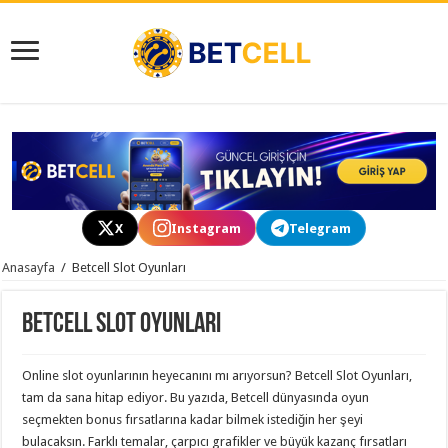
X
Instagram
Telegram
Anasayfa
/
Betcell Slot Oyunları
Betcell Slot Oyunları
Online slot oyunlarının heyecanını mı arıyorsun? Betcell Slot Oyunları,
tam da sana hitap ediyor. Bu yazıda, Betcell dünyasında oyun
seçmekten bonus fırsatlarına kadar bilmek istediğin her şeyi
bulacaksın. Farklı temalar, çarpıcı grafikler ve büyük kazanç fırsatları