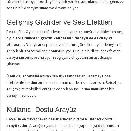
sürekli olarak oyun portföyünü yenileyerek oyuncularına daha geniş ve
zengin bir deneyim sunmaya devam ediyor.
Gelişmiş Grafikler ve Ses Efektleri
Betcell Slot Oyunları’nı diğerlerinden ayıran en büyük özelliklerden biri,
oyunlarda kullanılan
grafik kalitesinin detaylı ve etkileyici
olması
dır. Detaylı arka planlar ve dinamik görseller, oyun deneyimini
gerçek bir görsel şölene dönüştürüyor. Bununla birlikte, ses efektleri
de oyunun temposuna uyum sağlayarak heyecanı en üst düzeye
çıkarıyor.
Özellikle, adrenalini artıran büyük kazanç sesleri ve temaya özel
efektler ile kendini bir film sahnesinin içinde hissedebilirsin. Betcell, en
gelişmiş teknolojileri entegre ederek oyuncularına unutulmaz bir
deneyim sunuyor.
Kullanıcı Dostu Arayüz
Betcell’in en dikkat çeken özelliklerinden biri de
kullanıcı dostu
arayüzü
dür. Aradığın oyunu bulmak, bahis yapmak ya da bonusları