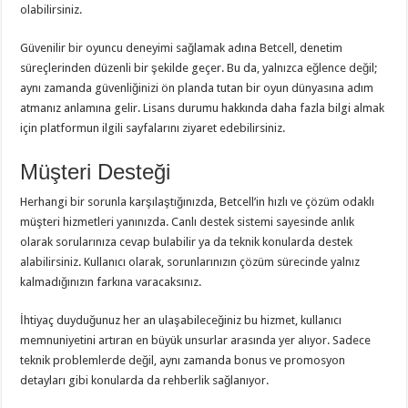
olabilirsiniz.
Güvenilir bir oyuncu deneyimi sağlamak adına Betcell, denetim
süreçlerinden düzenli bir şekilde geçer. Bu da, yalnızca eğlence değil;
aynı zamanda güvenliğinizi ön planda tutan bir oyun dünyasına adım
atmanız anlamına gelir. Lisans durumu hakkında daha fazla bilgi almak
için platformun ilgili sayfalarını ziyaret edebilirsiniz.
Müşteri Desteği
Herhangi bir sorunla karşılaştığınızda, Betcell’in hızlı ve çözüm odaklı
müşteri hizmetleri yanınızda. Canlı destek sistemi sayesinde anlık
olarak sorularınıza cevap bulabilir ya da teknik konularda destek
alabilirsiniz. Kullanıcı olarak, sorunlarınızın çözüm sürecinde yalnız
kalmadığınızın farkına varacaksınız.
İhtiyaç duyduğunuz her an ulaşabileceğiniz bu hizmet, kullanıcı
memnuniyetini artıran en büyük unsurlar arasında yer alıyor. Sadece
teknik problemlerde değil, aynı zamanda bonus ve promosyon
detayları gibi konularda da rehberlik sağlanıyor.