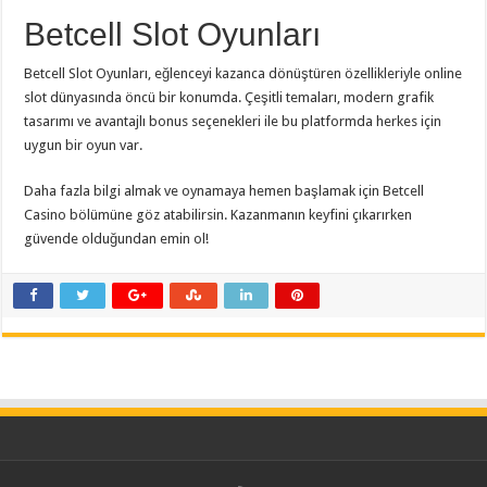
Betcell Slot Oyunları
Betcell Slot Oyunları, eğlenceyi kazanca dönüştüren özellikleriyle online
slot dünyasında öncü bir konumda. Çeşitli temaları, modern grafik
tasarımı ve avantajlı bonus seçenekleri ile bu platformda herkes için
uygun bir oyun var.
Daha fazla bilgi almak ve oynamaya hemen başlamak için Betcell
Casino bölümüne göz atabilirsin. Kazanmanın keyfini çıkarırken
güvende olduğundan emin ol!